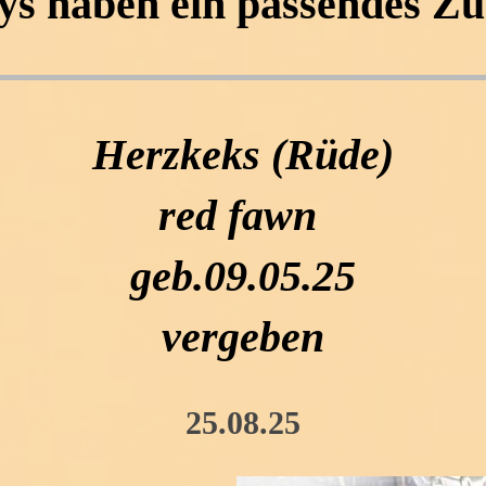
ys haben ein passendes Z
Herzkeks (Rüde)
red fawn
geb.09.05.25
vergeben
25.08.25